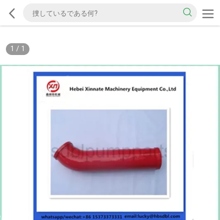
1
/
1