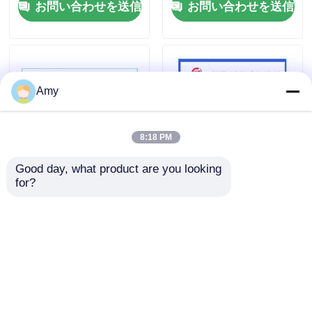
お問い合わせを送信
お問い合わせを送信
企業情報
会社案内
Amy
品質管理
8:18 PM
Good day, what product are you looking 
お問い合わせ
for?
ビッグベンド半径 地面
R275x90D 鋳型コンク
コンクリートポンプ肘
リートポンプ 肘 単壁
Dn125 Dn15
双壁 20# コンクリート
見積依頼
ポンプ パイプ
お問い合わせを送信
お問い合わせを送信
Putzmeisterの具体的なポンプ部品
Schwingの具体的なポンプ部品
ホーム
企業情報
お問い合わせ
Desktop Site