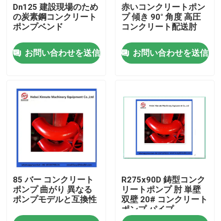
Dn125 建設現場のため
赤いコンクリートポン
の炭素鋼コンクリート
プ 傾き 90° 角度 高圧
ポンプベンド
コンクリート配送肘
お問い合わせを送信
お問い合わせを送信
ホーム
85 バー コンクリート
R275x90D 鋳型コンク
製品
ポンプ 曲がり 異なる
リートポンプ 肘 単壁
ポンプモデルと互換性
双壁 20# コンクリート
ポンプ パイプ
ビデオ