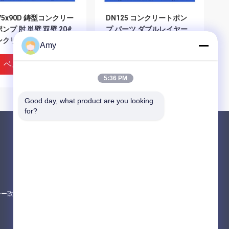
75x90D 鋳型コンクリー
DN125 コンクリートポン
ンプ 肘 単壁 双壁 20#
プ パーツ ダブルレイヤー
ンクリートポンプ パイプ
耐磨肘
Amy
ベストプライス
ベストプライス
5:36 PM
Good day, what product are you looking 
for?
製品
Putzmeisterの具体的なポンプ部品
Schwingの具体的なポンプ部品
コンクリートミキサートラック用スペアパー
シー政策
すべてのカテゴリー
150 Concrete Pump
DN125 ST52 Casting
ow DN125 Concrete
Elbow Singe Double