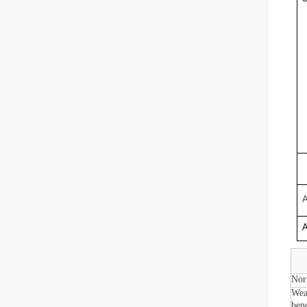
A
A
Nor
Wear
ben