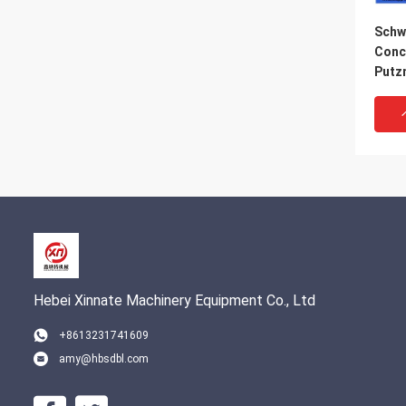
Schw
Conc
Putz
Elbo
Hebei Xinnate Machinery Equipment Co., Ltd
+8613231741609
amy@hbsdbl.com
ビッ
ンク