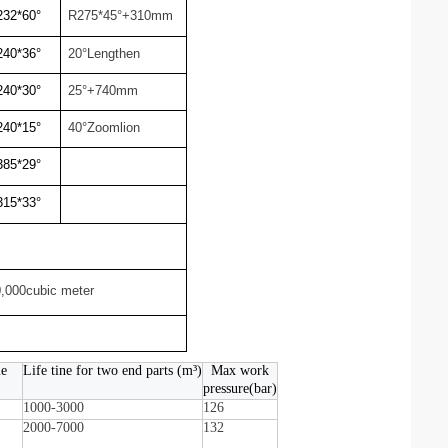
232*60°
R275*45°+310mm
240*36°
20°Lengthen
240*30°
25°+740mm
240*15°
40°Zoomlion
385*29°
315*33°
,000cubic meter
me
Life tine for two end parts (m³)
Max work
pressure(bar)
1000-3000
126
2000-7000
132