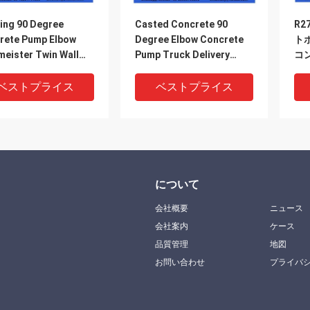
ing 90 Degree
Casted Concrete 90
R2
rete Pump Elbow
Degree Elbow Concrete
トポ
meister Twin Wall
Pump Truck Delivery
コ
w 10010479
Elbow DN125 10mm
ベストプライス
ベストプライス
について
会社概要
ニュース
会社案内
ケース
品質管理
地図
お問い合わせ
プライバ
グベンド半径 地面 コ
DN125 コンクリートスペ
DN
リートポンプ肘
アパーツ 双壁肘 10mm-
Elb