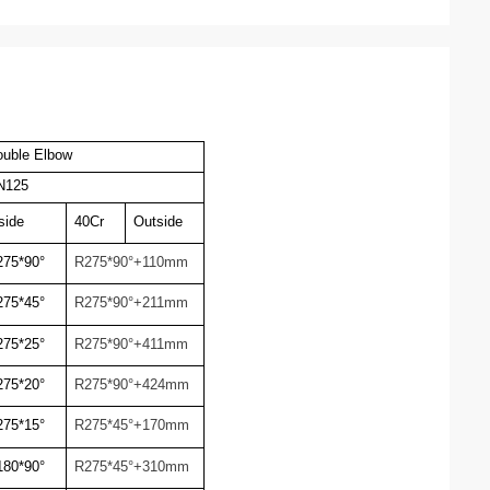
ouble Elbow
N125
side
40Cr
Outside
275*90°
R275*90°+110mm
275*45°
R275*90°+211mm
275*25°
R275*90°+411mm
275*20°
R275*90°+424mm
275*15°
R275*45°+170mm
180*90°
R275*45°+310mm