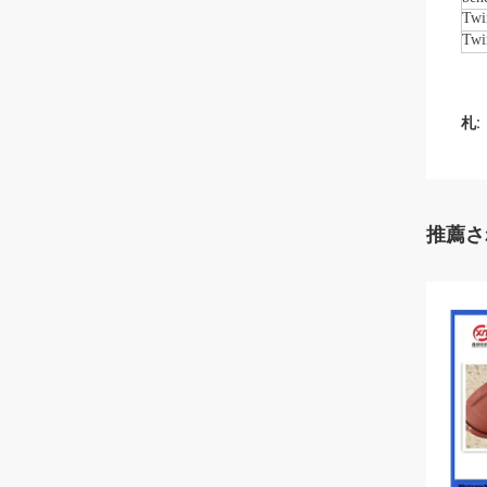
Twi
Twi
札:
推薦さ