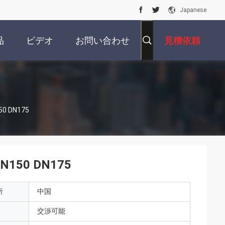
Japanese
品
ビデオ
お問い合わせ
見積依頼
150 DN175
 DN150 DN175
所
中国
交渉可能