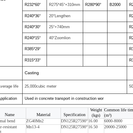
R232*60°
R275*45°+310mm
R280*90°
B2000
R
R240*36°
20°Lengthen
R
R240*30°
25°+740mm
R
R240*15°
40°Zoomlion
R
R385*29°
R
R315*33°
R
Casting
verage life
25,000cubic meter
50
pplication
Used in concrete transport in construction wor
Weight
Common life ti
Name
Material
Specification
(kgs)
(m³)
mal bend
ZG40Mn2
DN125R27590°
16.00
6000-8000
-resistant
Mn13-4
DN125R27590°
16.50
20000-25000
d