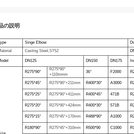
品の説明
Type
Singe Elbow
D
aterial
Casting Steel,ST52
D
Model
DN125
DN150
DN175
In
R275*90°
R275*90°
36°
F2000
R
+110mmm
R275*45°
R275*90°+211mm
R400*30°
A3000
R
R275*25°
R275*90°+411mm
R400*45°
471B
R
R275*20°
R275*90°+424mm
R400*30°
571B
R
R275*15°
R275*45°+170mm
R488*90°
A1000
R
R180*90°
R275*45°+310mm
R500*90
C1000
R
ize