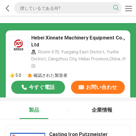
Hebei Xinnate Machinery Equipment Co.,
Ltd
Room 670, Yuegang East District, Yunhe
District, Cangzhou City, Hebei Province,China.,中
国
5.0
確認された製造者
今すぐ電話
お問い合わせ
製品
企業情報
Casting Iron Putzmeister