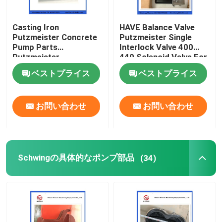
コンクリートポンプのクリーニングボール
Casting Iron
HAVE Balance Valve
Putzmeister Concrete
Putzmeister Single
Pump Parts
Interlock Valve 400
コンクリートブームプレッシャー
Putzmeister
440 Solenoid Valve For
Agitatoring Paddles
Concrete Pump
ベストプライス
ベストプライス
レックストッドポンプ
お問い合わせ
お問い合わせ
SANYの具体的なポンプ部品
Zoomlionの具体的なポンプ部品
Schwingの具体的なポンプ部品
(34)
コンクリートポンプ用アクセサリー
使用された具体的なポンプ トラック