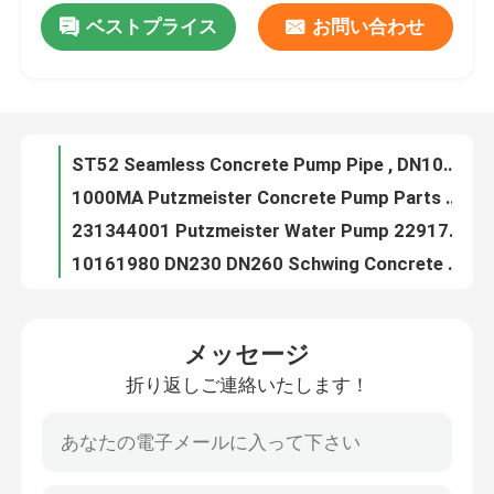
ベストプライス
お問い合わせ
SAUER DANFOSS Rexthod Pump SPV23 Hydraulic Pump High Pressure
ST52 Seamless Concrete Pump Pipe , DN100 DN125 Concrete Pump Delivery Pipe
企業情報
1000MA Putzmeister Concrete Pump Parts Remote Control Battery
231344001 Putzmeister Water Pump 229179000 Flushing Water Pump
会社案内
10161980 DN230 DN260 Schwing Concrete Pump Parts Rubber Piston Ram
Putzmeister Concrete Pump Magnetic Switch 270321001
品質管理
Concrete Pump Parts Sany Filter Element Hydraulic Oil Filter
3 4 Holes Batching Plant Spare Parts Sicoma Butterfly Valve Cylinder Electropneumatic Actuator Cylinder
お問い合わせ
10061072 10061073 Schwing Spare Parts Concrete Pump Complete Closed And Open Agitator
10094569 Schwing Concrete Pump Parts Plunger Cylinder Swing Lever
見積依頼
メッセージ
Rear Front Agitatoring Shaft Schwing Pump Parts
折り返しご連絡いたします！
99.9% Concrete Pump Accessories Concrete Pump Primer Lubricant For Concrete Pumping Pipe
Putzmeisterの具体的なポンプ部品
Concrete Pump Spare Parts Water Pump Schwing Water Pump 7560C
Concrete Pump Parts U Bolt Pipe DN125 DN150 Plastic Cast Steel
Schwingの具体的なポンプ部品
BP2000 Schwing Concrete Pump Parts Slewing Lever BP3000