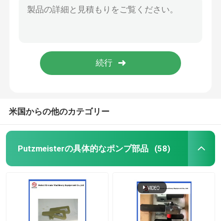
36m 38m 42m Used Concrete Pump Truck Putzmeister Pump Truck
コンクリートミキサートラック用スペアパーツ
10161980 Schwing Concrete Pump Parts Integral Piston Rubber Piston Ram
4L 6L 10L Putzmeister Concrete Pump Parts Rubber Putzmeister Accumulator Bladder
区分の植物の予備品
600x600 Concrete Pump Accessories Outrigger Plate Outrigger Pad For Putzmeister And Sany Pump
10039180 Schwing Concrete Pump Hydraulic Motor
具体的なポンプ管
米国からの他のカテゴリー
コンクリートポンプ肘
Putzmeisterの具体的なポンプ部品
(58)
具体的なポンプ ゴム製 ホース
コンクリートポンプのクランプ・クランプ
具体的なポンプ フランジ