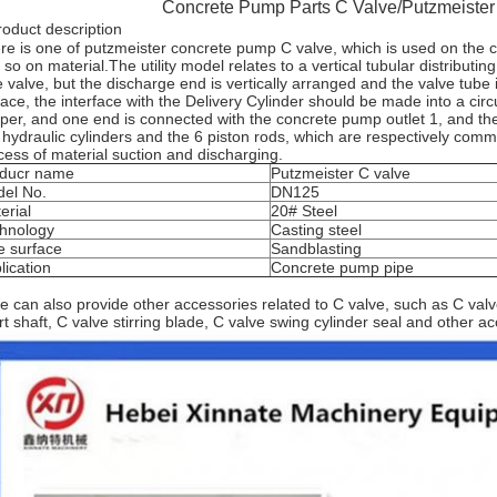
Concrete Pump Parts C Valve/Putzmeister
roduct description
re is one of putzmeister concrete pump C valve, which is used on the 
 so on material.The utility model relates to a vertical tubular distributin
e valve, but the discharge end is vertically arranged and the valve tube 
face, the interface with the Delivery Cylinder should be made into a cir
per, and one end is connected with the concrete pump outlet 1, and the
 hydraulic cylinders and the 6 piston rods, which are respectively comm
cess of material suction and discharging.
ducr name
Putzmeister C valve
el No.
DN125
erial
20# Steel
hnology
Casting steel
e surface
Sandblasting
lication
Concrete pump pipe
 can also provide other accessories related to C valve, such as C valve
rt shaft, C valve stirring blade, C valve swing cylinder seal and other a