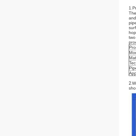
1.P
The
and
pip
sur
hop
two
pro
Pro
Mod
Mat
Tec
Pip
App
2.
We
sho