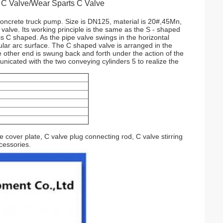
 C Valve/Wear Sparts C Valve
concrete truck pump. Size is DN125, material is 20#,45Mn,
g valve. Its working principle is the same as the S - shaped
is C shaped. As the pipe valve swings in the horizontal
cular arc surface. The C shaped valve is arranged in the
 other end is swung back and forth under the action of the
unicated with the two conveying cylinders 5 to realize the
 cover plate, C valve plug connecting rod, C valve stirring
ccessories.