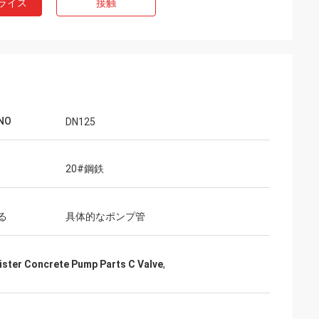
ライス
接触
NO
DN125
20#鋼鉄
る
具体的なポンプ管
ster Concrete Pump Parts C Valve
,