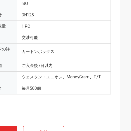
ISO
号
DN125
数量
1 PC
交渉可能
ジの詳
カートンボックス
間
ご入金後7日以内
ウェスタン・ユニオン、MoneyGram、T/T
力
毎月500個