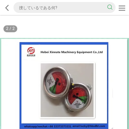
2
/
2