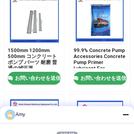
企業情報
会社案内
1500mm 1200mm
99.9% Concrete Pump
品質管理
500mm コンクリート
Accessories Concrete
ポンプ パーツ 耐磨 普
Pump Primer
通の減圧器
Lubricant For
お問い合わせ
Concrete Pumping
お問い合わせを送信
お問い合わせを送信
Pipe
見積依頼
Putzmeisterの具体的なポンプ部品
Amy
Schwingの具体的なポンプ部品