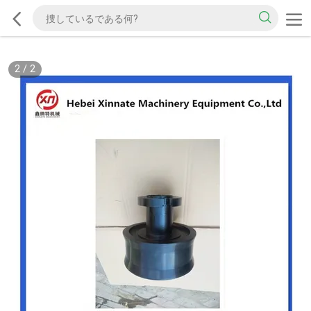
2
/
2