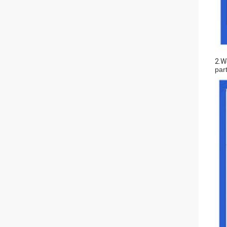
2.W
par