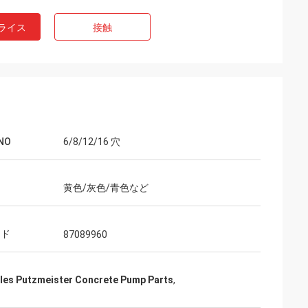
ライス
接触
NO
6/8/12/16 穴
黄色/灰色/青色など
ード
87089960
les Putzmeister Concrete Pump Parts
,