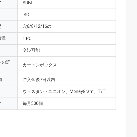
名
SDBL
ISO
号
穴6/8/12/16の
数量
1 PC
交渉可能
ジの詳
カートンボックス
間
ご入金後7日以内
ウェスタン・ユニオン、MoneyGram、T/T
力
毎月500個