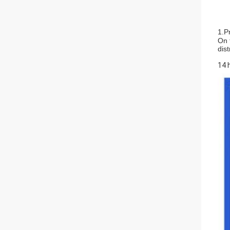
1.P
On 
dist
14 