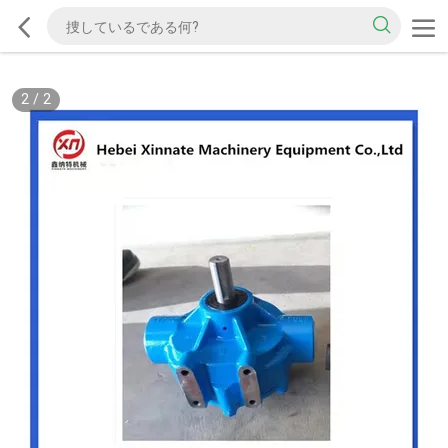
2
/
2