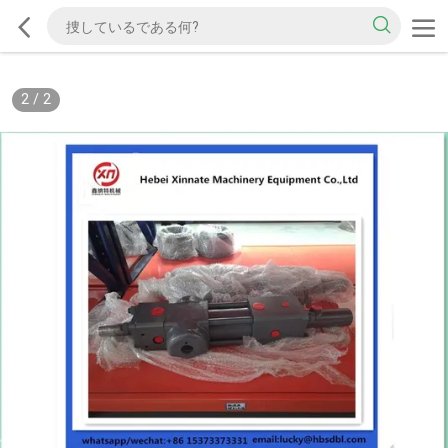
2
/
2