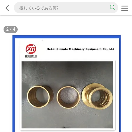
2
/
4