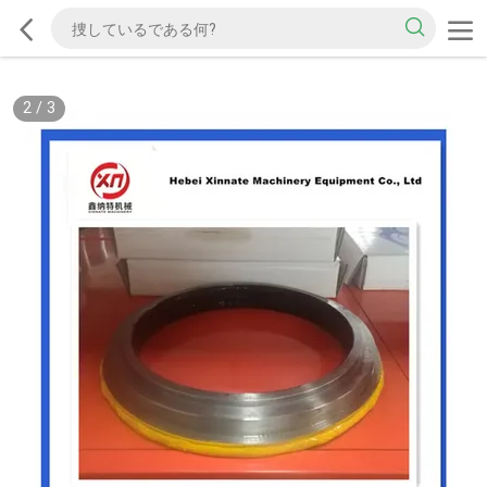
2
/
3