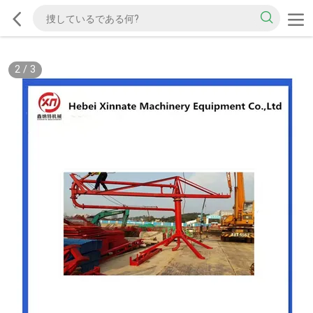
2
/
3