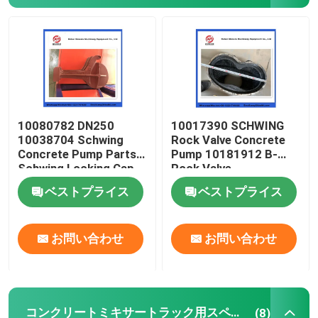
企業情報
会社案内
10080782 DN250
10017390 SCHWING
品質管理
10038704 Schwing
Rock Valve Concrete
Concrete Pump Parts
Pump 10181912 B-
Schwing Locking Cap
Rock Valve
お問い合わせ
220/180/10059467
ベストプライス
ベストプライス
210/180
見積依頼
お問い合わせ
お問い合わせ
Putzmeisterの具体的なポンプ部品
Schwingの具体的なポンプ部品
コンクリートミキサートラック用スペアパーツ
(8)