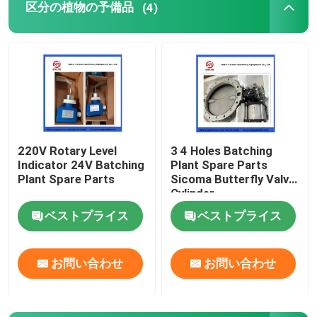
区分の植物の予備品
(4)
コンクリートポンプのクリーニングボール
コンクリートブームプレッシャー
レックストッドポンプ
220V Rotary Level
3 4 Holes Batching
Indicator 24V Batching
Plant Spare Parts
SANYの具体的なポンプ部品
Plant Spare Parts
Sicoma Butterfly Valve
Cylinder
Electropneumatic
Zoomlionの具体的なポンプ部品
ベストプライス
ベストプライス
Actuator Cylinder
コンクリートポンプ用アクセサリー
お問い合わせ
お問い合わせ
使用された具体的なポンプ トラック